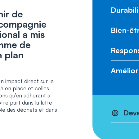
Durabil
nir de
e compagnie
Bien-êt
ional a mis
amme de
Respons
n plan
Amélior
n impact direct sur le
jà en place et celles
ons qu’en adhérant à
tre part dans la lutte
ôle des déchets et dans
Deve