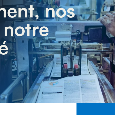
ment, nos
 notre
é