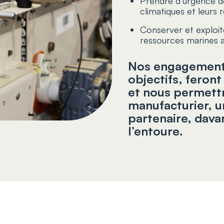
Prendre d’urgence d
climatiques et leurs 
Conserver et exploit
ressources marines a
Nos engagements
objectifs, feront
et nous permettr
manufacturier, u
partenaire, dava
l’entoure.