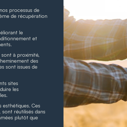
s nos processus de
stème de récupération
liorant le
ditionnement et
ments.
 sont à proximité,
’acheminement des
es sont issues de
nts sites
duire les
les.
ts esthétiques. Ces
sont réutilisés dans
mmées plutôt que