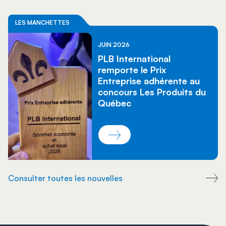
LES MANCHETTES
JUIN 2026
PLB International
remporte le Prix
Entreprise adhérente au
concours Les Produits du
Québec
Consulter toutes les nouvelles